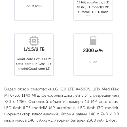
13 MP, autofocus, LED
720 x 1280
flash (LTE model)8 MP,
autofocus, LED flash
(3G model)
1/1.5/2 ГБ
2300 мАч
Quad-core 1.2/1.3 GHz;
Li-Ion
Octa-core 1.14 GHz (LTE
model)Quad-core 1.3
GHz (3G model)
Видео обзор смартфона LG K10 LTE K430DS. ЦПУ MediaTek
MT6753, 1140 МГц. Сенсорный дисплей 5.3" с разрешением
720 x 1280. Основной объектив камеры 13 MP, autofocus,
LED flash (LTE model)8 MP, autofocus, LED flash (3G model).
Форм-фактор классический. Формы равны 146 x 74.8 x 8.8
мм, а масса 140 г. Аккумуляторная батарея 2300 мАч Li-Ion.