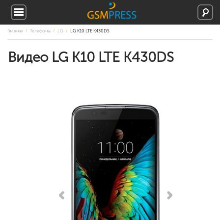
Главная
Телефоны
LG
LG K10 LTE K430DS
Видео LG K10 LTE K430DS