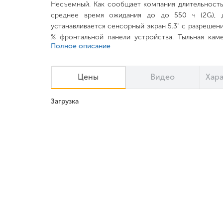
Несъемный. Как сообщает компания длительность 
среднее время ожидания до до 550 ч (2G),
устанавливается сенсорный экран 5.3" с разрешени
% фронтальной панели устройства. Тыльная кам
Полное описание
разрешением видео 1920 x 1080 пикселей, 2.07 Мп
пикселей, 1280 x 720 пикселей. Обрабатывает
MT6735, 1300 МГц (мегагерцы), 64 бит. За видеог
Цены
Видео
Хар
МГц, . Ёмкость энергозависимой памяти 2 ГБ, 
памяти 16 ГБ, расширяется с помощью «флешк
Загрузка
Устройство осуществляет работу на программной п