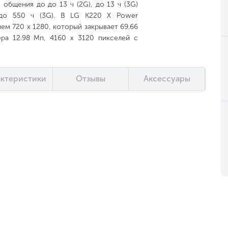
общения до до 13 ч (2G), до 13 ч (3G)
 до 550 ч (3G). В LG K220 X Power
ем 720 x 1280, который закрывает 69.66
ера 12.98 Мп, 4160 x 3120 пикселей с
. Передняя камера 5.04 Мп, 2592 x 1944
 информацию гаджет на чипе MediaTek
рафику отвечает ARM Mali-T720 MP2, 600
актеристики
Отзывы
Аксессуары
640 МГц. Величина энергонезависимой
и» microSD, microSDHC, microSDXC.
латформе Android 6.0 Marshmallow.