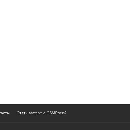
такты
Стать автором GSMPress?