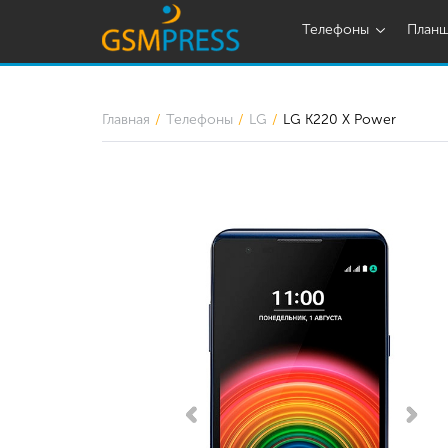
Телефоны
План
Главная
Телефоны
LG
LG K220 X Power