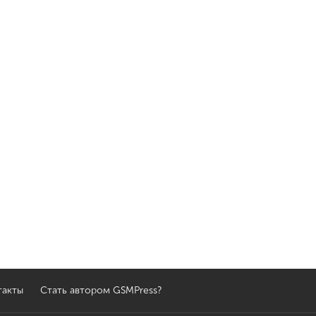
такты
Стать автором GSMPress?