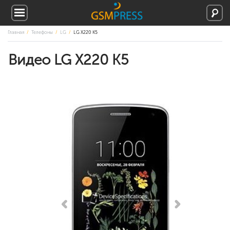
Главная
Телефоны
LG
LG X220 K5
Видео LG X220 K5