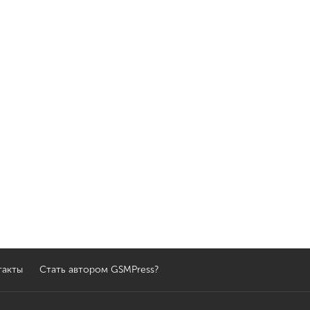
такты
Стать автором GSMPress?