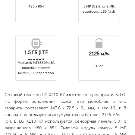
480 x 854
5 MP (f/2.6) or 8 MP,
autofocus, LED flash
1.5 ГБ (LTE
2125 мАч
model)
Mediatek MT6580M (3G
Li-Ion
model)Qualcomm
MSM8909 Snapdragon
210 (LTE model)
Сотовый телефон LG X210 K7 изготовлен предприятием LG.
По форме исполнения гаджет это моноблок, а его
габариты составляют 143.6 x 72.5 x 9.1 мм, а вес 161 г. В
аппарате используется аккумуляторная батарея 2125 мАч Li-
Ion. В LG X210 K7 используется сенсорная панель 5.0" с
разрешением 480 x 854. Тыловой модуль камеры 5 MP
(f/2.6) or 8 MP, autofocus, LED flash Селфи камера 5 MP.