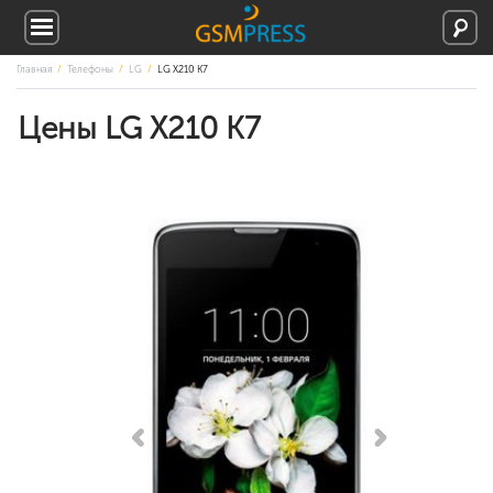
Главная
Телефоны
LG
LG X210 K7
Цены LG X210 K7