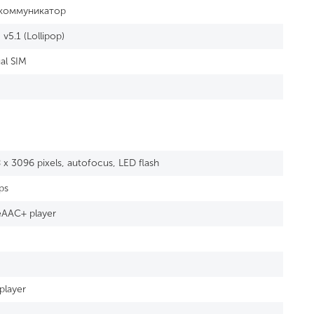
коммуникатор
v5.1 (Lollipop)
al SIM
 x 3096 pixels, autofocus, LED flash
ps
AAC+ player
player