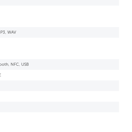
MP3, WAV
tooth, NFC, USB
E