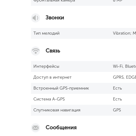
Фронтальная камера
8 MP
Звонки
Тип мелодий
Vibration; 
Связь
Интерфейсы
Wi-Fi, Blue
Доступ в интернет
GPRS, EDG
Встроенный GРS-приемник
Есть
Cистема А-GРS
Есть
Спутниковая навигация
GPS
Сообщения