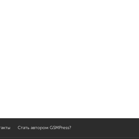
такты
Стать автором GSMPress?