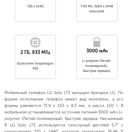
720 x 1440
7.99 Мп, 3264 x 2448
пикселей
3000 мАч
2 ГБ, 933 МГц
Li-polymer (Литий-
Qualcomm Snapdragon
полимерный),,
450
Быстрая зарядка,
Несъемный
Мобильный телефон LG Solo LTE выпущен брендом LG. По
форме исполнения телефон имеет вид моноблок, а его
формы равняются 71.9 x 153 x 8.3 мм, а масса 150 г. В
мобильном устанавливается источник питания 3000 мАч Li-
polymer (Литий-полимерный), Быстрая зарядка, Несъемный.
В LG Solo LTE используется сенсорный дисплей 5.7" с
разрешением 720 x 1440, который захватывает 76.46 %