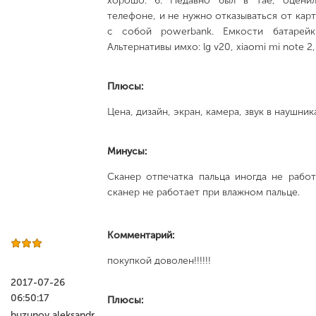
хорошо. 6. Недавно был в Тае, оцени
телефоне, и не нужно отказываться от карт
с собой powerbank. Емкости батарейк
Альтернативы имхо: lg v20, xiaomi mi note 2
Плюсы:
Цена, дизайн, экран, камера, звук в наушник
Минусы:
Сканер отпечатка пальца иногда не работ
сканер не работает при влажном пальце.
Комментарий:
покупкой доволен!!!!!!
2017-07-26
06:50:17
Плюсы:
buzunov aleksandr