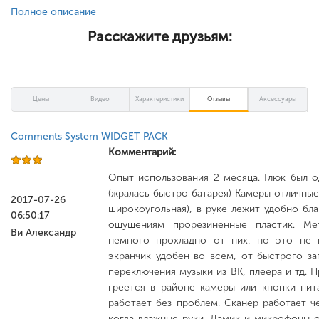
Полное описание
Расскажите друзьям:
Цены
Видео
Характеристики
Отзывы
Аксессуары
Comments System WIDGET PACK
Комментарий:
Опыт использования 2 месяца. Глюк был 
(жралась быстро батарея) Камеры отличные
2017-07-26
широкоугольная), в руке лежит удобно бл
06:50:17
ощущениям прорезиненные пластик. Мет
Ви Александр
немного прохладно от них, но это не н
экранчик удобен во всем, от быстрого з
переключения музыки из ВК, плеера и тд. П
греется в районе камеры или кнопки пит
работает без проблем. Сканер работает ч
когда влажные руки. Дамик и микрофоны о