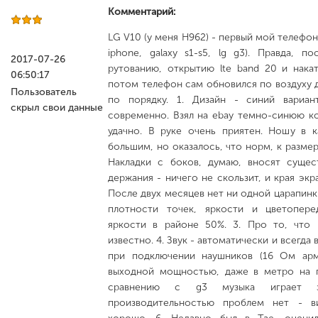
Комментарий:
LG V10 (у меня H962) - первый мой телефон
iphone, galaxy s1-s5, lg g3). Правда, 
2017-07-26
рутованию, открытию lte band 20 и нака
06:50:17
потом телефон сам обновился по воздуху д
Пользователь
по порядку. 1. Дизайн - синий вариан
скрыл свои данные
современно. Взял на ebay темно-синюю к
удачно. В руке очень приятен. Ношу в к
большим, но оказалось, что норм, к размер
Накладки с боков, думаю, вносят сущес
держания - ничего не скользит, и края экр
После двух месяцев нет ни одной царапинки
плотности точек, яркости и цветопере
яркости в районе 50%. 3. Про то, что 
известно. 4. Звук - автоматически и всегда 
при подключении наушников (16 Ом арм
выходной мощностью, даже в метро на 
сравнению с g3 музыка играет з
производительностью проблем нет - в