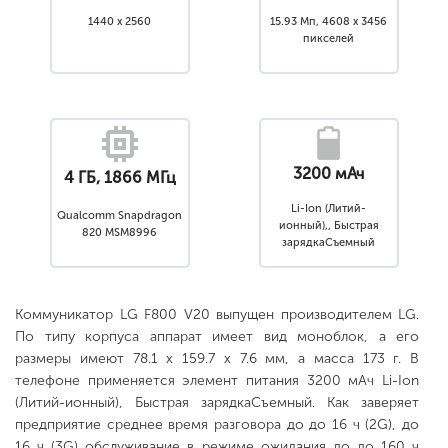
1440 x 2560
15.93 Мп, 4608 x 3456
пикселей
3200 мАч
4 ГБ, 1866 МГц
Li-Ion (Литий-
Qualcomm Snapdragon
ионный),, Быстрая
820 MSM8996
зарядкаСъемный
Коммуникатор LG F800 V20 выпущен производителем LG.
По типу корпуса аппарат имеет вид моноблок, а его
размеры имеют 78.1 x 159.7 x 7.6 мм, а масса 173 г. В
телефоне применяется элемент питания 3200 мАч Li-Ion
(Литий-ионный), Быстрая зарядкаСъемный. Как заверяет
предприятие среднее время разговора до до 16 ч (2G), до
16 ч (3G) обслуживание в режиме ожидания до до 160 ч