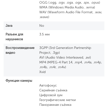
OGG (.ogg, .ogv, .oga, .ogx, .spx, .opus)
WMA (Windows Media Audio, .wma)
WAV (Waveform Audio File Format, .wav,
.wave)
Java
No
Разъем для
3.5 мм
наушников
Воспроизведение
3GPP (3rd Generation Partnership
видео
Project, .3gp)
AVI (Audio Video Interleaved, .avi)
MP4 (MPEG-4 Part 14, .mp4, .m4a, .m4p,
.m4b, .m4r, .m4v)
Xvid
Функции камеры
Автофокус
Серийная съёмка
Цифровой зум
Географические метки
Панорамная съёмка