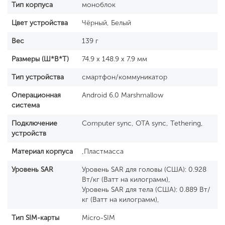
Тип корпуса
моноблок
Цвет устройства
Чёрный, Белый
Вес
139 г
Размеры (Ш*В*Т)
74.9 x 148.9 x 7.9 мм
Тип устройства
смартфон/коммуникатор
Операционная
Android 6.0 Marshmallow
система
Подключение
Computer sync, OTA sync, Tethering,
устройств
Материал корпуса
,Пластмасса
Уровень SAR
Уровень SAR для головы (США): 0.928
Вт/кг (Ватт на килограмм),
Уровень SAR для тела (США): 0.889 Вт/
кг (Ватт на килограмм),
Тип SIM-карты
Micro-SIM