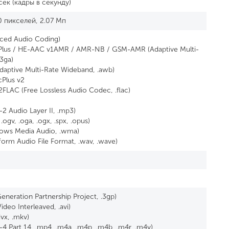
сек (кадры в секунду)
0 пикселей, 2.07 Мп
ced Audio Coding)
Plus / HE-AAC v1AMR / AMR-NB / GSM-AMR (Adaptive Multi-
.3ga)
aptive Multi-Rate Wideband, .awb)
Plus v2
FLAC (Free Lossless Audio Codec, .flac)
 Audio Layer II, .mp3)
ogv, .oga, .ogx, .spx, .opus)
ws Media Audio, .wma)
rm Audio File Format, .wav, .wave)
eneration Partnership Project, .3gp)
ideo Interleaved, .avi)
divx, .mkv)
 Part 14, .mp4, .m4a, .m4p, .m4b, .m4r, .m4v)