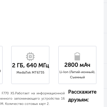
2800 мАч
2 ГБ, 640 МГц
0
Li-Ion (Литий-ионный),
MediaTek MT6735
Съемный
Расскажите
G F770 X5.Работает на информационной
роенного запоминающего устройства 16
друзьям:
IM. Количество сотовых карт 2.