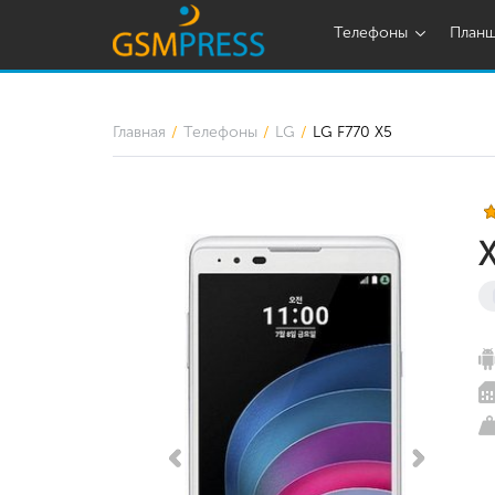
Телефоны
План
Главная
Телефоны
LG
LG F770 X5