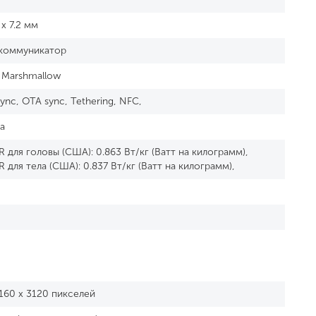
 x 7.2 мм
коммуникатор
0 Marshmallow
ync, OTA sync, Tethering, NFC,
а
 для головы (США): 0.863 Вт/кг (Ватт на килограмм),
 для тела (США): 0.837 Вт/кг (Ватт на килограмм),
4160 x 3120 пикселей