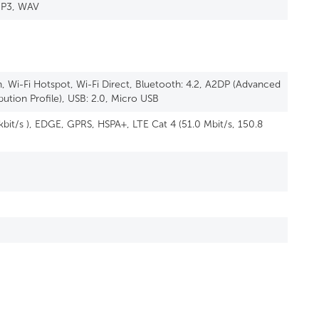
MP3, WAV
, n, Wi-Fi Hotspot, Wi-Fi Direct, Bluetooth: 4.2, A2DP (Advanced
bution Profile), USB: 2.0, Micro USB
bit/s ), EDGE, GPRS, HSPA+, LTE Cat 4 (51.0 Mbit/s, 150.8