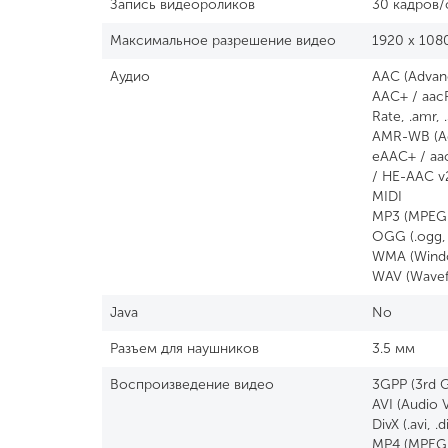
Запись видеороликов
30 кадров/
Максимальное разрешение видео
1920 x 108
Аудио
AAC (Advan
AAC+ / aac
Rate, .amr, 
AMR-WB (Ad
eAAC+ / aac
/ HE-AAC v2
MIDI
MP3 (MPEG-2
OGG (.ogg, .
WMA (Windo
WAV (Wavefo
Java
No
Разъем для наушников
3.5 мм
Воспроизведение видео
3GPP (3rd G
AVI (Audio V
DivX (.avi, .
MP4 (MPEG-4