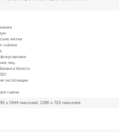
съёмка
зум
ские метки
я съёмка
а
 фокусировка
ние лиц
баланса белого
ISO
ия экспозиции
ора сцены
592 x 1944 пикселей, 1280 x 720 пикселей