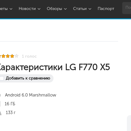
шеты
Новости
Обзоры
Статьи
Паспорт
1 голос
Характеристики LG F770 X5
Добавить к сравнению
Android 6.0 Marshmallow
16 ГБ
133 г