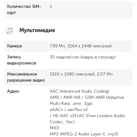
Количество SIM-
1
карт
Мультимедия
Камера
7.99 Мп, 3264 x 2448 пикселей
Запись
30 кадров/сек (кадры в секунду)
видеороликов
Максимальное
1920 x 1080 пикселей, 2.07 Мп
разрешение видео
Аудио
AAC (Advanced Audio Coding)
AMR / AMR-NB / GSM-AMR (Adaptive
Multi-Rate, .amr, .3ga)
eAAC+ / aacPlus v2
/ HE-AAC v2FLAC (Free Lossless Audio
Codec, .flac)
MIDI
MP3 (MPEG-2 Audio Layer II, .mp3)