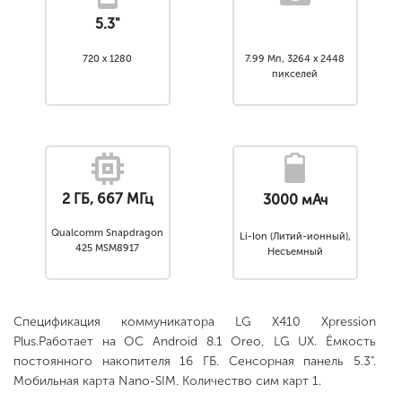
5.3"
720 x 1280
7.99 Мп, 3264 x 2448
пикселей
2 ГБ, 667 МГц
3000 мАч
Qualcomm Snapdragon
Li-Ion (Литий-ионный),
425 MSM8917
Несъемный
Спецификация коммуникатора LG X410 Xpression
Plus.Работает на ОС Android 8.1 Оreo, LG UX. Ёмкость
постоянного накопителя 16 ГБ. Сенсорная панель 5.3".
Мобильная карта Nano-SIM. Количество сим карт 1.