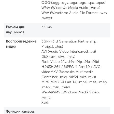
OGG (.ogg, .ogv, .oga, .ogx, .spx, .opus)
WMA (Windows Media Audio, .wma)
WAV (Waveform Audio File Format, .wav,
.wave)
Разъем для
3.5 мм
наушников
Воспроизведение
3GPP (3rd Generation Partnership
видео
Project, .3gp)
AVI (Audio Video Interleaved, .avi)
DivX (.avi, .divx, .mkv)
Flash Video (.flv, .f4v, .f4p, .f4a, .f4b)
H.263H.264 / MPEG-4 Part 10 / AVC
videoMKV (Matroska Multimedia
Container, .mkv .mk3d .mka .mks)
MP4 (MPEG-4 Part 14, .mp4, .m4a, .m4p,
.m4b, .m4r, .m4v)
WebMWMV (Windows Media Video,
.wmv)
Xvid
Функции камеры