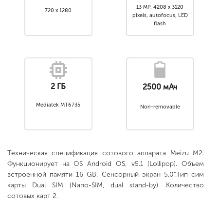
13 MP, 4208 x 3120
720 x 1280
pixels, autofocus, LED
flash
2 ГБ
2500 мАч
Mediatek MT6735
Non-removable
Техническая спецификация сотового аппарата Meizu M2.
Функционирует на OS Android OS, v5.1 (Lollipop). Объем
встроенной памяти 16 GB. Сенсорный экран 5.0".Тип сим
карты Dual SIM (Nano-SIM, dual stand-by). Количество
сотовых карт 2.