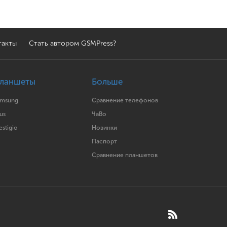
такты
Стать автором GSMPress?
ланшеты
Больше
amsung
Сравнение телефонов
us
ЧаВо
estigio
Новинки
Паспорт
Сравнение планшетов