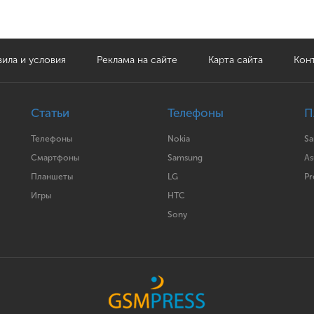
ила и условия
Реклама на сайте
Карта сайта
Кон
Статьи
Телефоны
П
Телефоны
Nokia
S
Смартфоны
Samsung
As
Планшеты
LG
Pr
Игры
HTC
Sony