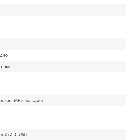
адио
 пикс.
еские, MP3-мелодии
tooth 3.0, USB