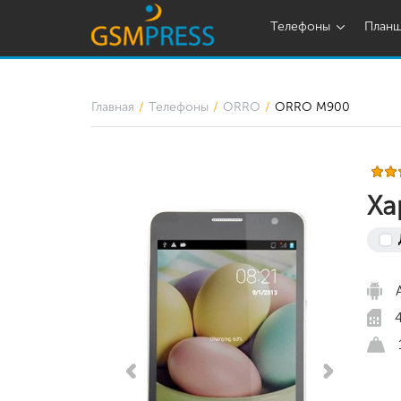
Телефоны
План
Главная
Телефоны
ORRO
ORRO M900
Ха
4