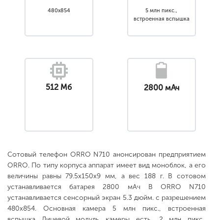
480x854
5 млн пикс.,
встроенная вспышка
512 Мб
2800 мАч
Сотовый телефон ORRO N710 анонсирован предприятием
ORRO. По типу корпуса аппарат имеет вид моноблок, а его
величины равны 79.5x150x9 мм, а вес 188 г. В сотовом
устанавливается батарея 2800 мАч В ORRO N710
устанавливается сенсорный экран 5.3 дюйм. с разрешением
480x854. Основная камера 5 млн пикс., встроенная
вспышка Лицевой модуль камеры есть, 2 млн пикс..