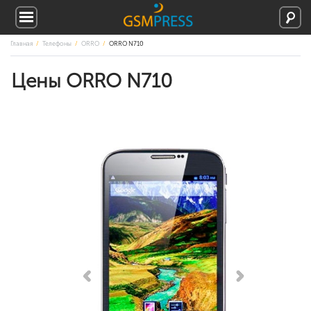
Главная
Телефоны
ORRO
ORRO N710
Цены ORRO N710