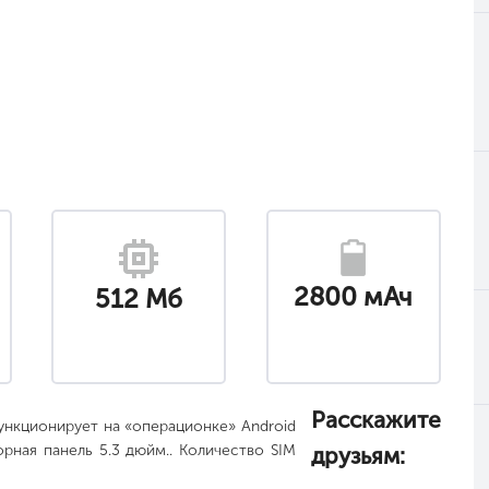
2800 мАч
512 Мб
а
Расскажите
ункционирует на «операционке» Android
орная панель 5.3 дюйм.. Количество SIM
друзьям: