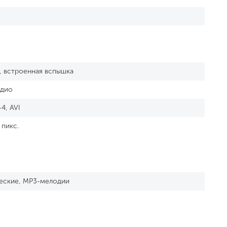
., встроенная вспышка
адио
4, AVI
 пикс.
еские, MP3-мелодии