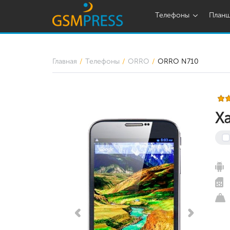
Телефоны
План
Главная
Телефоны
ORRO
ORRO N710
Х