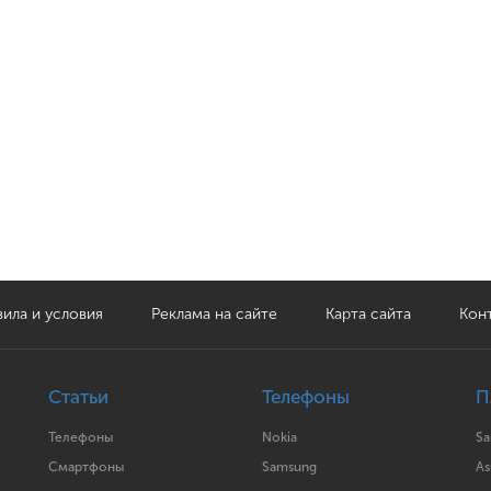
ила и условия
Реклама на сайте
Карта сайта
Кон
Статьи
Телефоны
П
Телефоны
Nokia
S
Смартфоны
Samsung
As