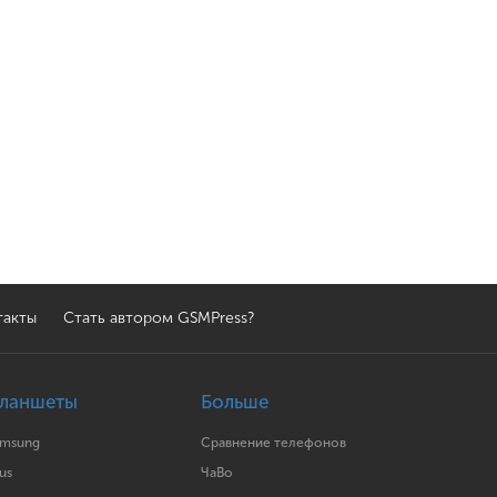
такты
Стать автором GSMPress?
ланшеты
Больше
amsung
Сравнение телефонов
us
ЧаВо