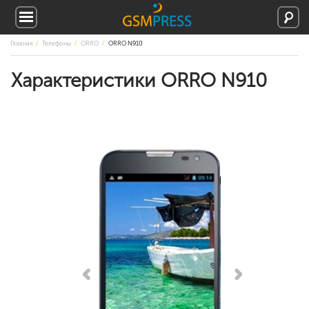
Главная
Телефоны
ORRO
ORRO N910
Характеристики ORRO N910