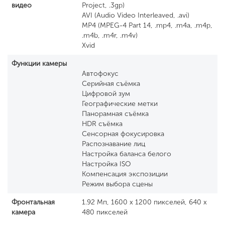
видео
Project, .3gp)
AVI (Audio Video Interleaved, .avi)
MP4 (MPEG-4 Part 14, .mp4, .m4a, .m4p,
.m4b, .m4r, .m4v)
Xvid
Функции камеры
Автофокус
Серийная съёмка
Цифровой зум
Географические метки
Панорамная съёмка
HDR съёмка
Сенсорная фокусировка
Распознавание лиц
Настройка баланса белого
Настройка ISO
Компенсация экспозиции
Режим выбора сцены
Фронтальная
1.92 Мп, 1600 x 1200 пикселей, 640 x
камера
480 пикселей