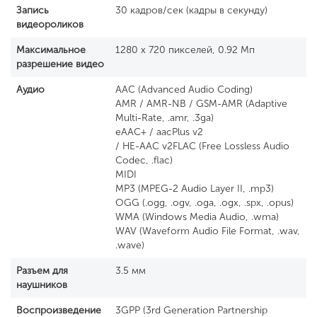
Запись
30 кадров/сек (кадры в секунду)
видеороликов
Максимальное
1280 x 720 пикселей, 0.92 Мп
разрешение видео
Аудио
AAC (Advanced Audio Coding)
AMR / AMR-NB / GSM-AMR (Adaptive
Multi-Rate, .amr, .3ga)
eAAC+ / aacPlus v2
/ HE-AAC v2FLAC (Free Lossless Audio
Codec, .flac)
MIDI
MP3 (MPEG-2 Audio Layer II, .mp3)
OGG (.ogg, .ogv, .oga, .ogx, .spx, .opus)
WMA (Windows Media Audio, .wma)
WAV (Waveform Audio File Format, .wav,
.wave)
Разъем для
3.5 мм
наушников
Воспроизведение
3GPP (3rd Generation Partnership