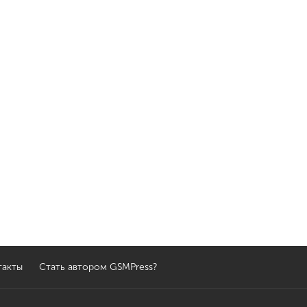
такты
Стать автором GSMPress?