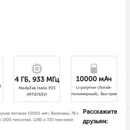
10000 мАч
4 ГБ, 933 МГц
0
Li-polymer (Литий-
MediaTek Helio P23
полимерный),, Быстрая
(MT6763V)
зарядка, Несъемный
Расскажите
орная батарея 10000 мАч. Величины 78 x
x 1920 пикселей, 1280 x 720 пикселей.
друзьям: