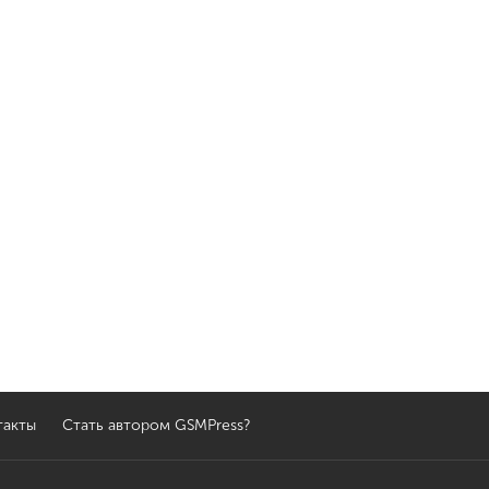
такты
Стать автором GSMPress?