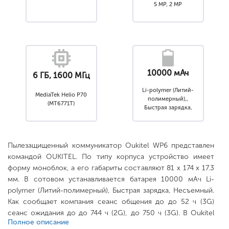
5 MP, 2 MP
10000 мАч
6 ГБ, 1600 МГц
Li-polymer (Литий-
MediaTek Helio P70
полимерный),,
(MT6771T)
Быстрая зарядка,
Несъемный
Пылезащищенный коммуникатор Oukitel WP6 представлен
командой OUKITEL. По типу корпуса устройство имеет
форму моноблок, а его габариты составляют 81 x 174 x 17.3
мм. В сотовом устанавливается батарея 10000 мАч Li-
polymer (Литий-полимерный), Быстрая зарядка, Несъемный.
Как сообщает компания сеанс общения до до 52 ч (3G)
сеанс ожидания до до 744 ч (2G), до 750 ч (3G). В Oukitel
Полное описание
WP6 используется сенсорный дисплей 6.3" с разрешением