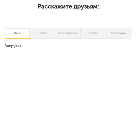
1080 x 2340, который захватывает 69.35 % лицевой панели
Расскажите друзьям:
мобильного. Тыловой объектив 8000 x 6000 пикселей, 5
MP, 2 MP Модуль селфи камеры 4640 x 3840 пикселей
заключается в «моноброви» дисплея. Функционирует
коммуникатор на чипсете MediaTek Helio P70 (MT6771T),
Цены
Видео
Характеристики
Отзывы
Аксессуары
2100 МГц (мегагерцы), 64 бит. Графический чип ARM Mali-
G72 MP3, 900 МГц, . Объем ОЗУ 6 ГБ, 1600 МГц. Величина
Загрузка
постоянного накопителя 128 ГБ, наращивается с помощью
накопителя microSD, microSDHC, microSDXC. Устройство
работает на программной платформе Android 9.0 Pie.