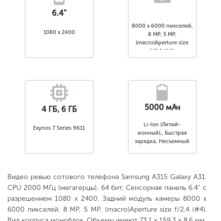
6.4"
8000 x 6000 пикселей,
1080 x 2400
8 MP, 5 MP,
(macro)Aperture size
f/2.4 (#4)
5000 мАч
4 ГБ, 6 ГБ
Li-Ion (Литий-
Exynos 7 Series 9611
ионный),, Быстрая
зарядка, Несъемный
Видео ревью сотового телефона Samsung A315 Galaxy A31.
CPU 2000 МГц (мегагерцы), 64 бит. Сенсорная панель 6.4" с
разрешением 1080 x 2400. Задний модуль камеры 8000 x
6000 пикселей, 8 MP, 5 MP, (macro)Aperture size f/2.4 (#4).
Вид корпуса моноблок. Объемы имеют 73.1 x 159.3 x 8.6 мм,