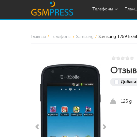
Телефоны
План
Главная
Телефоны
Samsung
Samsung T759 Exhi
Отзыв
Добавит
125 g