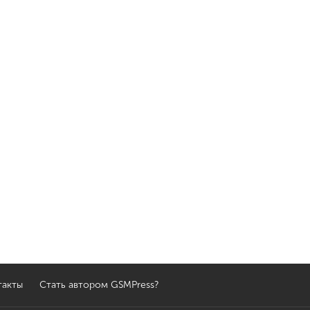
такты
Стать автором GSMPress?