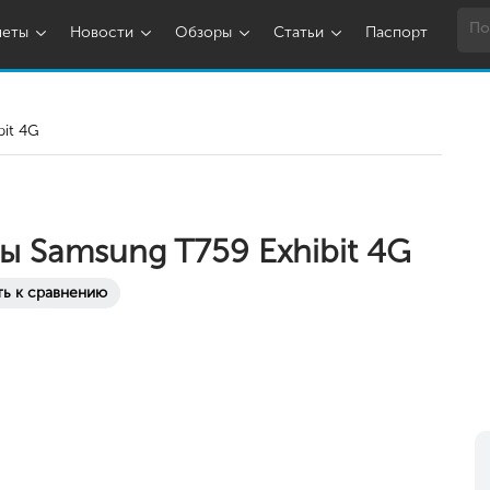
шеты
Новости
Обзоры
Статьи
Паспорт
bit 4G
ы Samsung T759 Exhibit 4G
ь к сравнению