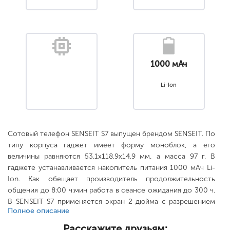
1000 мАч
Li-Ion
Сотовый телефон SENSEIT S7 выпущен брендом SENSEIT. По
типу корпуса гаджет имеет форму моноблок, а его
величины равняются 53.1x118.9x14.9 мм, а масса 97 г. В
гаджете устанавливается накопитель питания 1000 мАч Li-
Ion. Как обещает производитель продолжительность
общения до 8:00 ч:мин работа в сеансе ожидания до 300 ч.
В SENSEIT S7 применяется экран 2 дюйма с разрешением
Полное описание
176x220...
Расскажите друзьям: