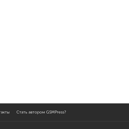
такты
Стать автором GSMPress?