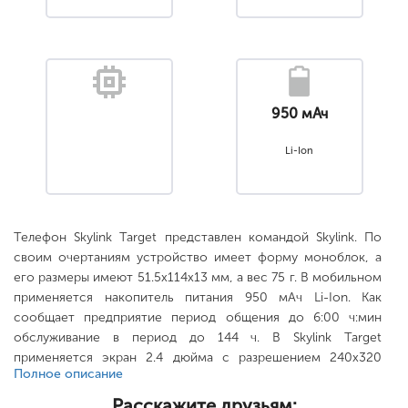
950 мАч
Li-Ion
Телефон Skylink Target представлен командой Skylink. По
своим очертаниям устройство имеет форму моноблок, а
его размеры имеют 51.5x114x13 мм, а вес 75 г. В мобильном
применяется накопитель питания 950 мАч Li-Ion. Как
сообщает предприятие период общения до 6:00 ч:мин
обслуживание в период до 144 ч. В Skylink Target
применяется экран 2.4 дюйма с разрешением 240x320
Полное описание
пикс.. Задний модуль камеры 2 млн пикс., расширяется с
помощью накопителя microSD (TransFlash). .
Расскажите друзьям: