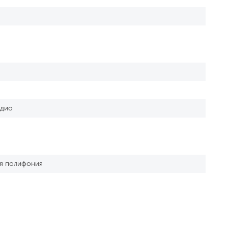
адио
ая полифония