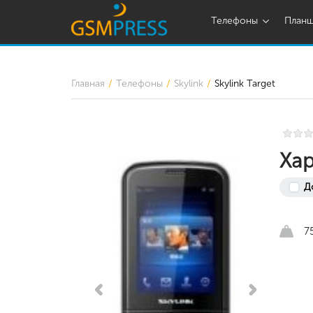
Телефоны
План
Главная
Телефоны
Skylink
Skylink Target
Хар
Д
75