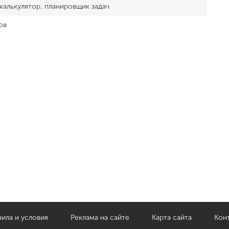
 калькулятор, планировщик задач
ов
ила и условия
Реклама на сайте
Карта сайта
Кон