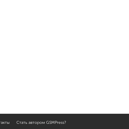
такты
Стать автором GSMPress?