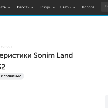
шеты
Новости
Обзоры
Статьи
Паспорт
 голоса
еристики Sonim Land
S2
 к сравнению