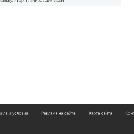
 калькулятор, планировщик задач
ила и условия
Реклама на сайте
Карта сайта
Кон