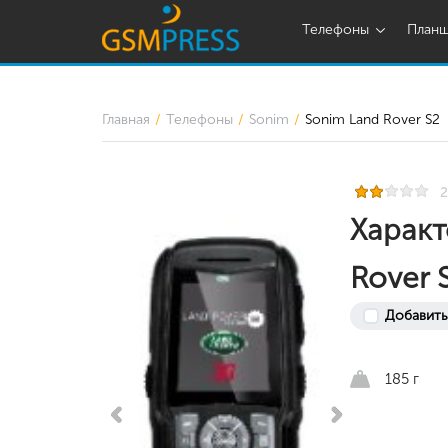
Телефоны
План
Главная
Телефоны
Sonim
Sonim Land Rover S2
2
Характ
Rover 
Добавить
185 г