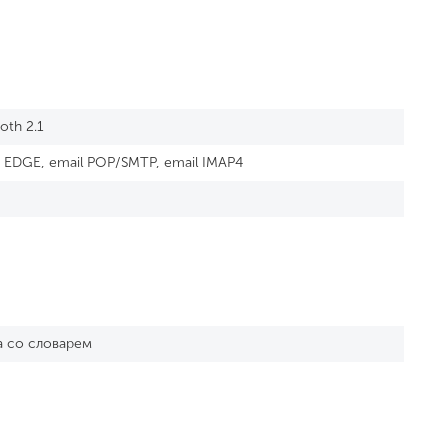
oth 2.1
 EDGE, email POP/SMTP, email IMAP4
а со словарем