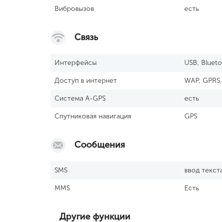
Вибровызов
есть
Связь
Интерфейсы
USB, Blueto
Доступ в интернет
WAP, GPRS,
Cистема А-GРS
есть
Спутниковая навигация
GPS
Сообщения
SМS
ввод текст
MMS
Есть
Другие функции