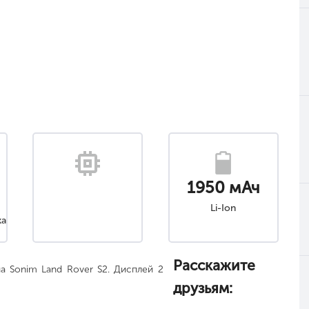
1950 мАч
Li-Ion
ка
Расскажите
а Sonim Land Rover S2. Дисплей 2
друзьям: