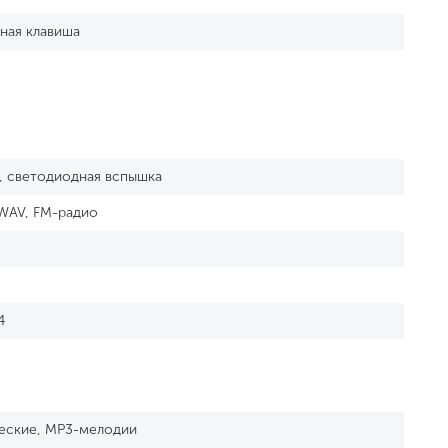
ная клавиша
., светодиодная вспышка
WAV, FM-радио
4
еские, MP3-мелодии