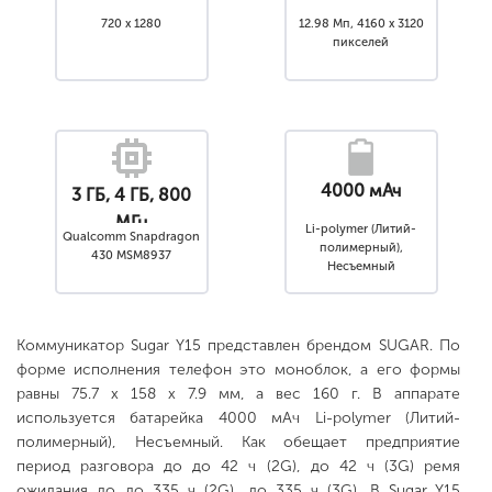
720 x 1280
12.98 Мп, 4160 x 3120
пикселей
4000 мАч
3 ГБ, 4 ГБ, 800
МГц
Li-polymer (Литий-
Qualcomm Snapdragon
полимерный),
430 MSM8937
Несъемный
Коммуникатор Sugar Y15 представлен брендом SUGAR. По
форме исполнения телефон это моноблок, а его формы
равны 75.7 x 158 x 7.9 мм, а вес 160 г. В аппарате
используется батарейка 4000 мАч Li-polymer (Литий-
полимерный), Несъемный. Как обещает предприятие
период разговора до до 42 ч (2G), до 42 ч (3G) ремя
ожидания до до 335 ч (2G), до 335 ч (3G). В Sugar Y15