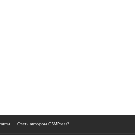
такты
Стать автором GSMPress?