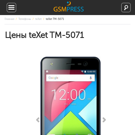
Главная
Телефоны
teXet
teXet TM-5071
Цены teXet TM-5071