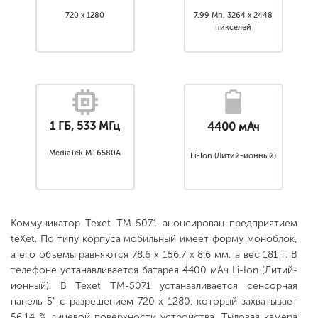
720 x 1280
7.99 Мп, 3264 x 2448
пикселей
1 ГБ, 533 МГц
4400 мАч
MediaTek MT6580A
Li-Ion (Литий-ионный)
Коммуникатор Texet TM-5071 анонсирован предприятием
teXet. По типу корпуса мобильный имеет форму моноблок,
а его объемы равняются 78.6 x 156.7 x 8.6 мм, а вес 181 г. В
телефоне устанавливается батарея 4400 мАч Li-Ion (Литий-
ионный). В Texet TM-5071 устанавливается сенсорная
панель 5" с разрешением 720 x 1280, который захватывает
56.14 % лицевой поверхности устройства. Тыловая камера