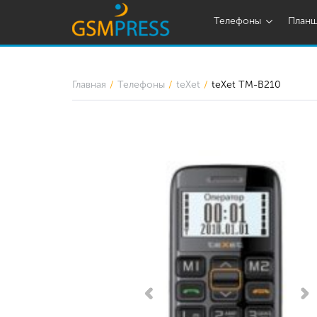
Телефоны
План
Главная
Телефоны
teXet
teXet TM-B210