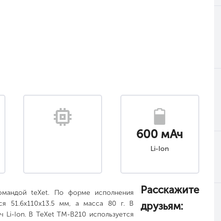
600 мАч
Li-Ion
Расскажите
омандой teXet. По форме исполнения
я 51.6x110x13.5 мм, а масса 80 г. В
друзьям:
 Li-Ion. В TeXet TM-B210 используется