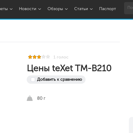
шеты
Новости
Обзоры
Статьи
Паспорт
1 голос
Цены teXet TM-B210
Добавить к сравнению
80 г