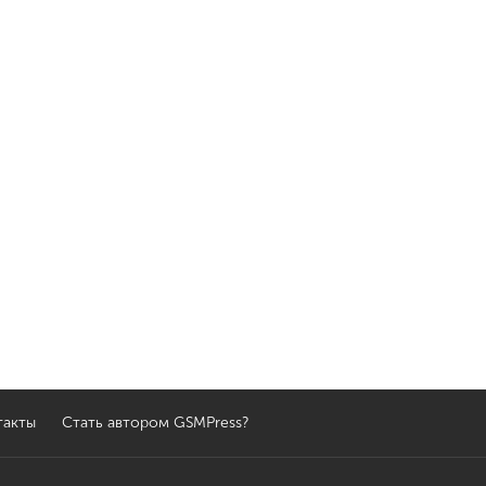
такты
Стать автором GSMPress?