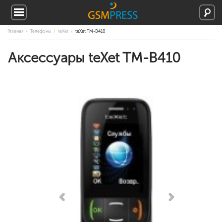
Главная
Телефоны
teXet
teXet TM-B410
Аксессуары teXet TM-B410