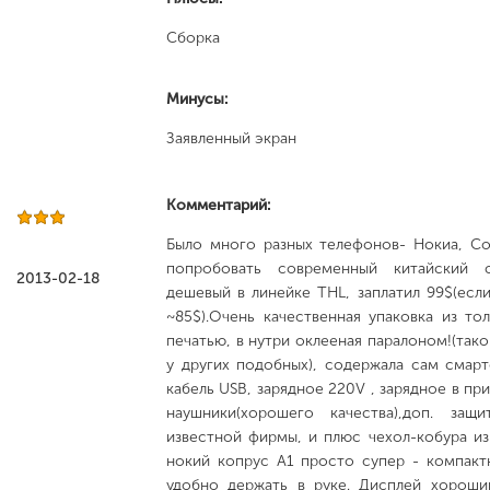
Сборка
Минусы:
Заявленный экран
Комментарий:
Было много разных телефонов- Нокиа, Сон
попробовать современный китайский с
2013-02-18
дешевый в линейке THL, заплатил 99$(есл
~85$).Очень качественная упаковка из то
печатью, в нутри оклееная паралоном!(тако
у других подобных), содержала сам смар
кабель USB, зарядное 220V , зарядное в пр
наушники(хорошего качества),доп. защ
известной фирмы, и плюс чехол-кобура из
нокий копрус A1 просто супер - компактн
удобно держать в руке. Дисплей хороши