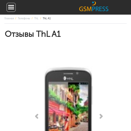
Главная
Телефоны
ThL
ThL A1
Отзывы ThL A1