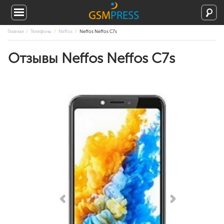
Главная
Телефоны
Neffos
Neffos Neffos C7s
Отзывы Neffos Neffos C7s