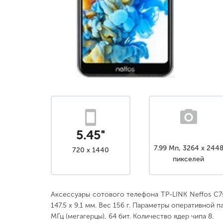
5.45"
7.99 Мп, 3264 x 244
720 x 1440
пикселей
Аксессуары сотового телефона TP-LINK Neffos C7s
147.5 x 9.1 мм. Вес 156 г. Параметры оперативной 
МГц (мегагерцы), 64 бит. Количество ядер чипа 8.