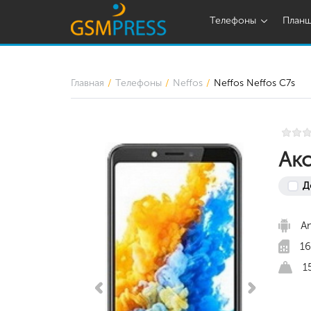
Телефоны
План
Главная
Телефоны
Neffos
Neffos Neffos C7s
Акс
Д
An
16
1