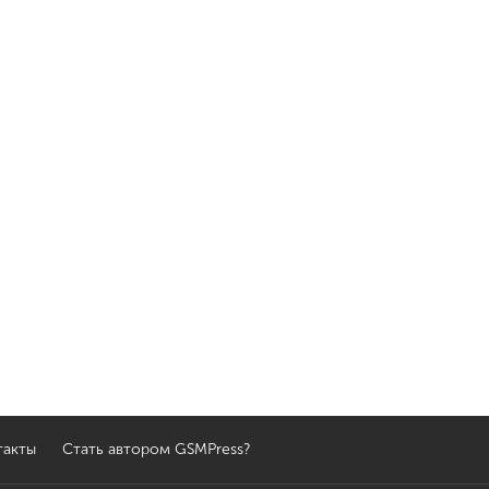
такты
Стать автором GSMPress?