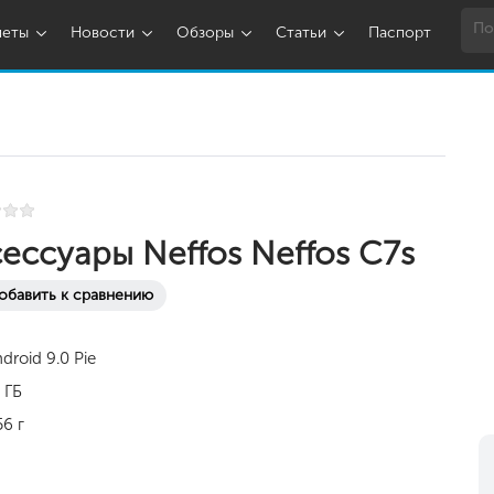
шеты
Новости
Обзоры
Статьи
Паспорт
ессуары Neffos Neffos C7s
обавить к сравнению
droid 9.0 Pie
 ГБ
56 г