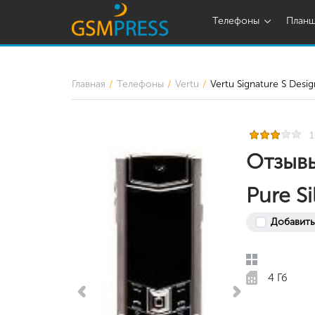
Телефоны
План
Главная
Телефоны
Vertu
Vertu Signature S Desig
1
Отзывы
Pure Si
Добавить
4 Гб