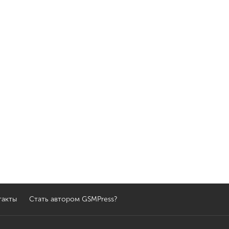
такты
Стать автором GSMPress?