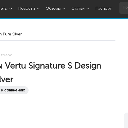
шеты
Новости
Обзоры
Статьи
Паспорт
n Pure Silver
 голос
 Vertu Signature S Design
lver
 к сравнению