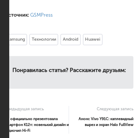
Источник:
GSMPress
Samsung
Технологии
Android
Huawei
Понравилась статья? Расскажите друзьям:
Предыдущая запись
Следующая запись
LG официально презентовала
Анонс Vivo Y91C: каплевидный
смартфон K12+: новенький дизайн и
вырез и экран Halo FullView
аудиочип Hi-Fi