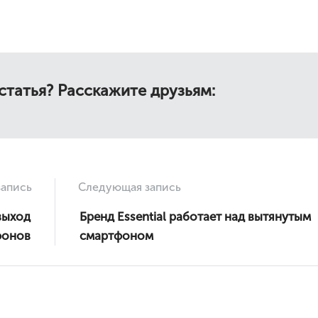
статья? Расскажите друзьям:
апись
Следующая запись
выход
Бренд Essential работает над вытянутым
фонов
смартфоном