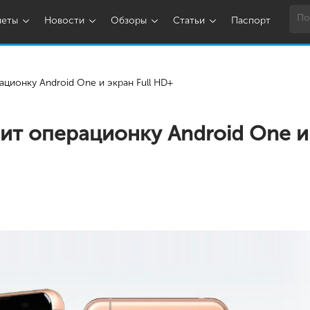
шеты
Новости
Обзоры
Статьи
Паспорт
ационку Android One и экран Full HD+
чит операционку Android One и