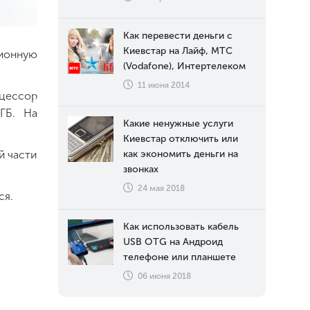
Как перевести деньги с
Киевстар на Лайф, МТС
ционную
(Vodafone), Интертелеком
11 июня 2014
оцессор
ГБ. На
Какие ненужные услуги
Киевстар отключить или
как экономить деньги на
й части
звонках
24 мая 2018
ся.
Как использовать кабель
USB OTG на Андроид
телефоне или планшете
06 июня 2018