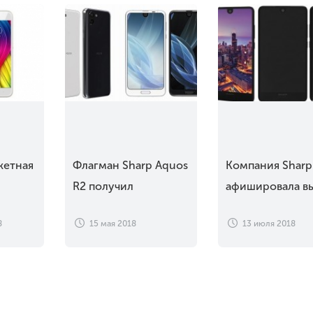
жетная
Флагман Sharp Aquos
Компания Sharp
R2 получил
афишировала в
мерой
отдельную
сразу трёх
8
15 мая 2018
13 июля 2018
видеокамеру
смартфонов в
Европе