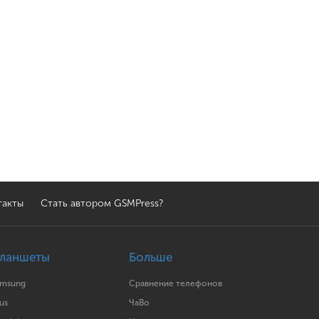
такты
Стать автором GSMPress?
ланшеты
Больше
amsung
Сравнение телефонов
us
ЧаВо