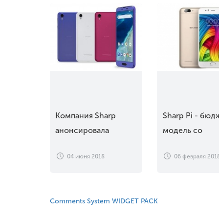
Компания Sharp
Sharp Pi - бюд
анонсировала
модель со
Android One X4:
сдвоенной ка
04 июня 2018
06 февраля 201
очередная модель по
программе Android
One
Comments System WIDGET PACK