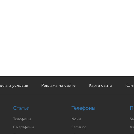
ила и условия
Реклама на сайте
Карта сайта
Кон
Статьи
Телефоны
П
Телефоны
Nokia
S
Смартфоны
Samsung
As