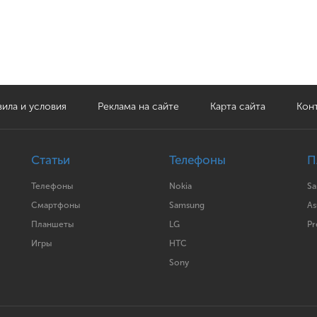
ила и условия
Реклама на сайте
Карта сайта
Кон
Статьи
Телефоны
П
Телефоны
Nokia
S
Смартфоны
Samsung
As
Планшеты
LG
Pr
Игры
HTC
Sony