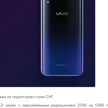
ажи на территории стран СНГ.
ED экран с максимальным разрешением 2340 на 1080 т