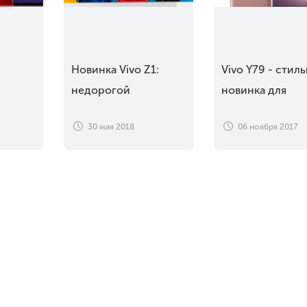
Новинка Vivo Z1:
Vivo Y79 - стил
недорогой
новинка для
vo
смартфон с вырезом
любителей сеф
30 мая 2018
06 ноября 2017
на экране
снимков