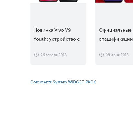
Новинка Vivo V9
Официальные
Youth: устройство с
спецификации
дисплеем FullView и
смартфонов Vi
26 апреля 2018
08 июня 2018
вырезом вверху
NEX и NEX S
Comments System WIDGET PACK