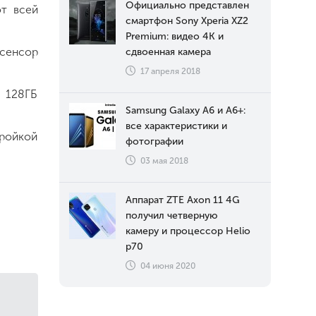
Официально представлен
от всей
смартфон Sony Xperia XZ2
Premium: видео 4К и
 сенсор
сдвоенная камера
17 апреля 2018
 128ГБ
Samsung Galaxy A6 и A6+:
все характеристики и
тройкой
фотографии
03 мая 2018
Аппарат ZTE Axon 11 4G
получил четверную
камеру и процессор Helio
p70
04 июня 2020