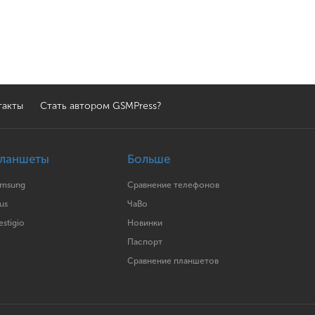
такты
Стать автором GSMPress?
ланшеты
Больше
amsung
Сравнение телефонов
us
ЧаВо
estigio
Новинки
Паспорт
Сравнение планшетов