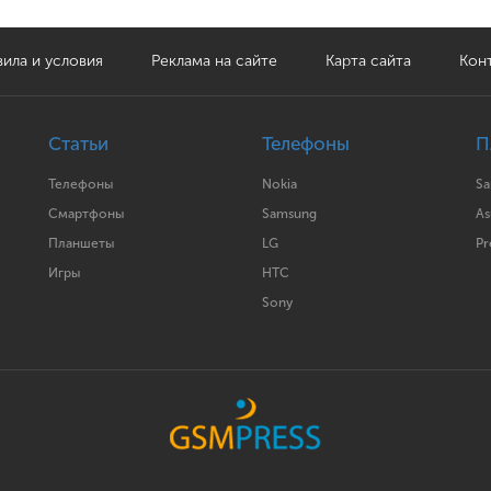
ила и условия
Реклама на сайте
Карта сайта
Кон
Статьи
Телефоны
П
Телефоны
Nokia
S
Смартфоны
Samsung
As
Планшеты
LG
Pr
Игры
HTC
Sony