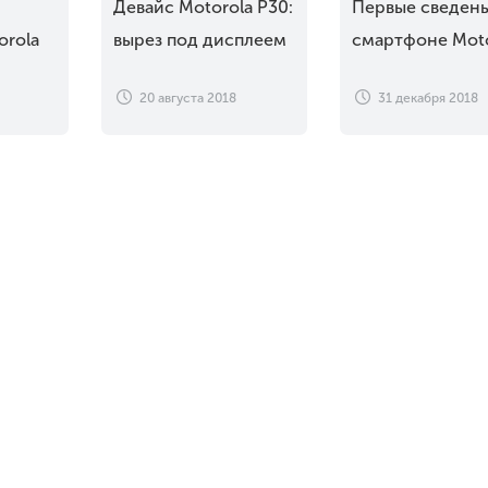
Девайс Motorola P30:
Первые сведень
orola
вырез под дисплеем
смартфоне Moto
вый в
и сдвоенная камера
P40
20 августа 2018
31 декабря 2018
с
м