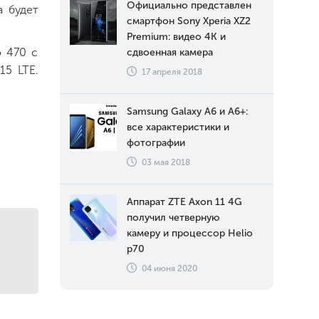
Официально представлен
а будет
смартфон Sony Xperia XZ2
Premium: видео 4К и
o 470 с
сдвоенная камера
15 LTE.
17 апреля 2018
Samsung Galaxy A6 и A6+:
все характеристики и
фотографии
03 мая 2018
Аппарат ZTE Axon 11 4G
получил четверную
камеру и процессор Helio
p70
04 июня 2020