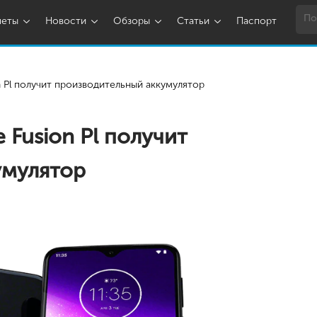
шеты
Новости
Обзоры
Статьи
Паспорт
n Pl получит производительный аккумулятор
 Fusion Pl получит
умулятор