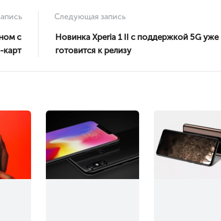
апись
Следующая запись
ном с
Новинка Xperia 1 II с поддержкой 5G уже
-карт
готовится к релизу