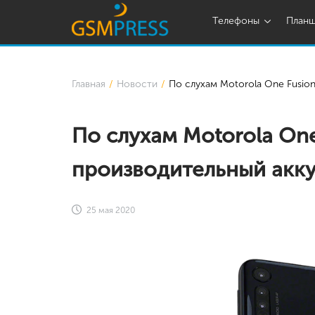
Телефоны
План
Главная
Новости
По слухам Motorola One Fusio
По слухам Motorola One
производительный акк
25 мая 2020