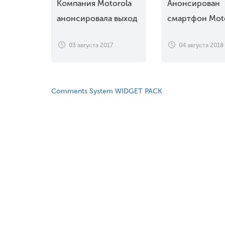
Компания Motorola
Анонсирован
анонсировала выход
смартфон Mot
смартфонов Moto
Moto Z3 – пер
03 августа 2017
04 августа 2018
G5S и Moto G5S Plus
мире аппарат 
подключаемы
режимом 5G
Comments System WIDGET PACK