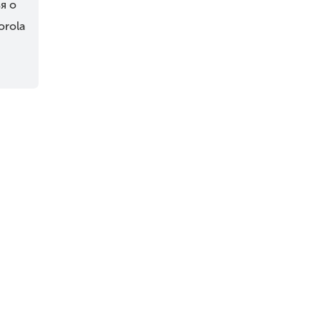
я о
rola