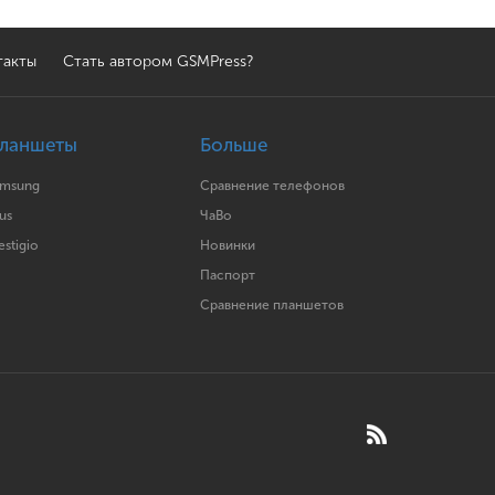
такты
Стать автором GSMPress?
ланшеты
Больше
amsung
Сравнение телефонов
us
ЧаВо
estigio
Новинки
Паспорт
Сравнение планшетов