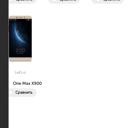
LeEco
One Max X900
Сравнить