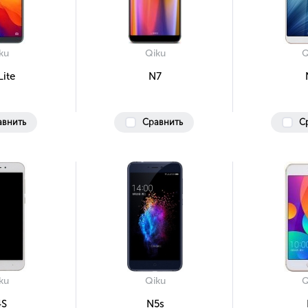
ku
Qiku
Q
Lite
N7
авнить
Сравнить
С
ku
Qiku
Q
4S
N5s