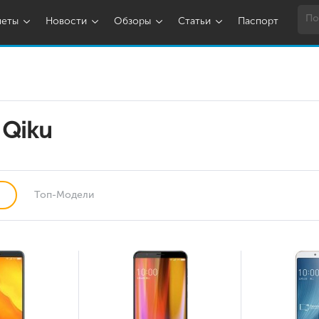
шеты
Новости
Обзоры
Статьи
Паспорт
 Qiku
Топ-Модели