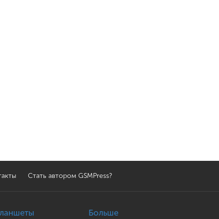
такты
Стать автором GSMPress?
ланшеты
Больше