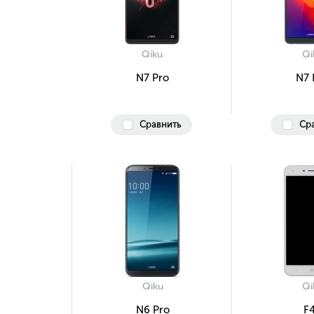
Qiku
Qi
N7 Pro
N7 
Сравнить
Ср
Qiku
Qi
N6 Pro
F