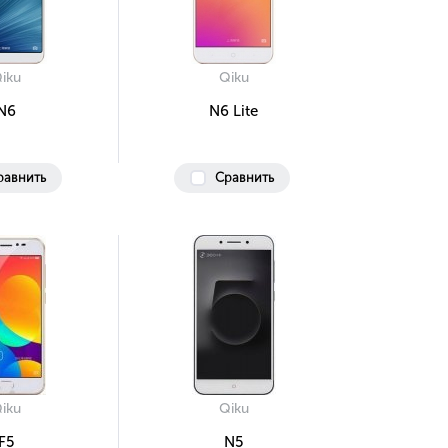
iku
Qiku
N6
N6 Lite
равнить
Сравнить
iku
Qiku
F5
N5