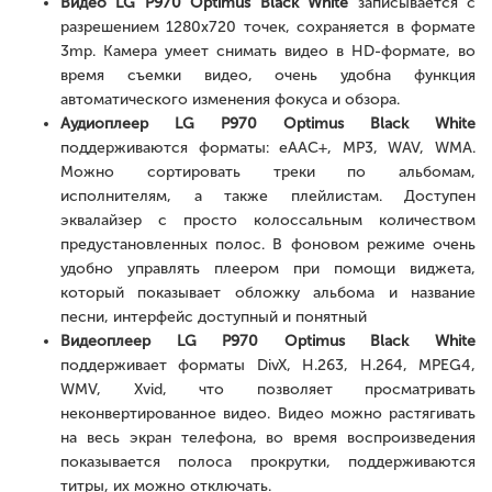
Видео LG P970 Optimus Black White
записывается с
разрешением 1280х720 точек, сохраняется в формате
3mp. Камера умеет снимать видео в HD-формате, во
время съемки видео, очень удобна функция
автоматического изменения фокуса и обзора.
Аудиоплеер LG P970 Optimus Black White
поддерживаются форматы: eAAC+, MP3, WAV, WMA.
Можно сортировать треки по альбомам,
исполнителям, а также плейлистам. Доступен
эквалайзер с просто колоссальным количеством
предустановленных полос. В фоновом режиме очень
удобно управлять плеером при помощи виджета,
который показывает обложку альбома и название
песни, интерфейс доступный и понятный
Видеоплеер LG P970 Optimus Black White
поддерживает форматы DivX, H.263, H.264, MPEG4,
WMV, Xvid, что позволяет просматривать
неконвертированное видео. Видео можно растягивать
на весь экран телефона, во время воспроизведения
показывается полоса прокрутки, поддерживаются
титры, их можно отключать.