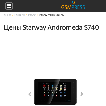
Главная
Планшеты
Starway
Starway Andromeda S740
Цены Starway Andromeda S740