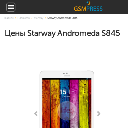
Главная
Планшеты
Starway
Starway Andromeda S845
Цены Starway Andromeda S845