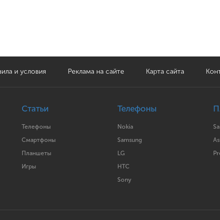
ила и условия
Реклама на сайте
Карта сайта
Кон
Статьи
Телефоны
П
Телефоны
Nokia
S
Смартфоны
Samsung
As
Планшеты
LG
Pr
Игры
HTC
Sony