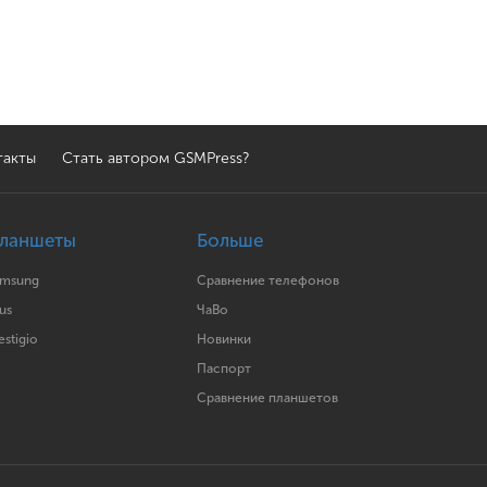
такты
Стать автором GSMPress?
ланшеты
Больше
amsung
Сравнение телефонов
us
ЧаВо
estigio
Новинки
Паспорт
Сравнение планшетов