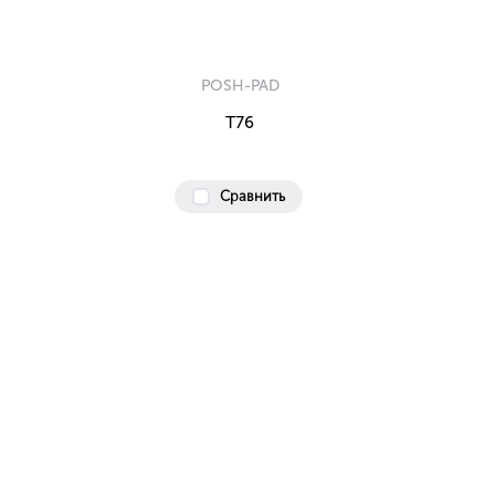
POSH-PAD
T76
Сравнить