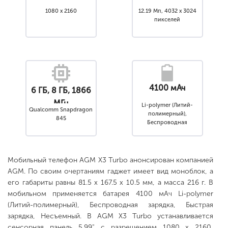
1080 x 2160
12.19 Мп, 4032 x 3024
пикселей
4100 мАч
6 ГБ, 8 ГБ, 1866
МГц
Li-polymer (Литий-
Qualcomm Snapdragon
полимерный),
845
Беспроводная
зарядка, Быстрая
зарядка, Несъемный
Мобильный телефон AGM X3 Turbo анонсирован компанией
AGM. По своим очертаниям гаджет имеет вид моноблок, а
его габариты равны 81.5 x 167.5 x 10.5 мм, а масса 216 г. В
мобильном применяется батарея 4100 мАч Li-polymer
(Литий-полимерный), Беспроводная зарядка, Быстрая
зарядка, Несъемный. В AGM X3 Turbo устанавливается
сенсорная панель 5.99" с разрешением 1080 x 2160,